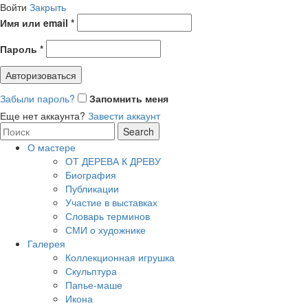
Войти
Закрыть
Имя или email
*
Пароль
*
Авторизоваться
Забыли пароль?
Запомнить меня
Еще нет аккаунта?
Завести аккаунт
Search
Search
for:
О мастере
ОТ ДЕРЕВА К ДРЕВУ
Биография
Публикации
Участие в выставках
Словарь терминов
СМИ о художнике
Галерея
Коллекционная игрушка
Скульптура
Папье-маше
Икона