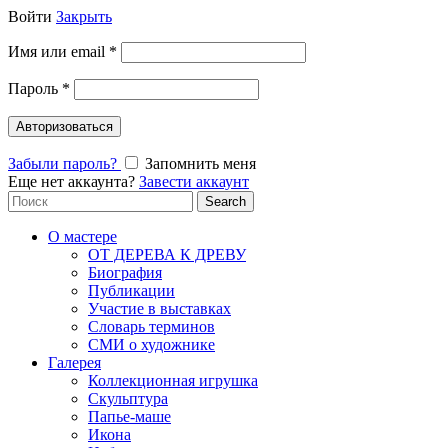
Войти
Закрыть
Имя или email
*
Пароль
*
Авторизоваться
Забыли пароль?
Запомнить меня
Еще нет аккаунта?
Завести аккаунт
Search
Search
for:
О мастере
ОТ ДЕРЕВА К ДРЕВУ
Биография
Публикации
Участие в выставках
Словарь терминов
СМИ о художнике
Галерея
Коллекционная игрушка
Скульптура
Папье-маше
Икона