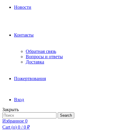
Новости
Контакты
Обратная связь
Вопросы и ответы
Доставка
Пожертвования
Вход
Закрыть
Search
Search
for:
Избранное
0
Cart (
o
)
0
/
0
₽