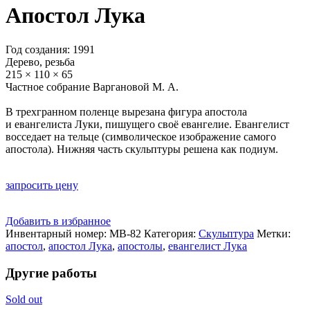
Апостол Лука
Год создания: 1991
Дерево, резьба
215 × 110 × 65
Частное собрание Варгановой М. А.
В трехгранном поленце вырезана фигура апостола
и евангелиста Луки, пишущего своё евангелие. Евангелист
восседает на тельце (символическое изображение самого
апостола). Нижняя часть скульптуры решена как подиум.
запросить цену
Добавить в избранное
Инвентарный номер:
МВ-82
Категория:
Скульптура
Метки:
апостол
,
апостол Лука
,
апостолы
,
евангелист Лука
Другие работы
Sold out