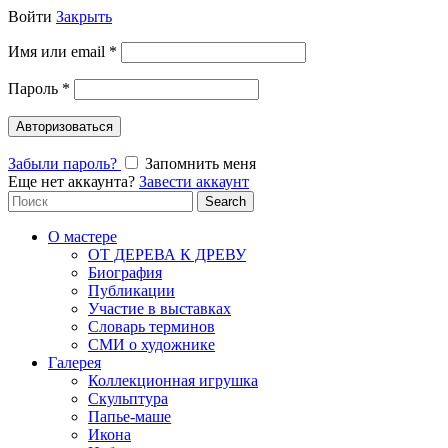
Войти
Закрыть
Имя или email
*
Пароль
*
Авторизоваться
Забыли пароль?
Запомнить меня
Еще нет аккаунта?
Завести аккаунт
Search
Search
for:
О мастере
ОТ ДЕРЕВА К ДРЕВУ
Биография
Публикации
Участие в выставках
Словарь терминов
СМИ о художнике
Галерея
Коллекционная игрушка
Скульптура
Папье-маше
Икона