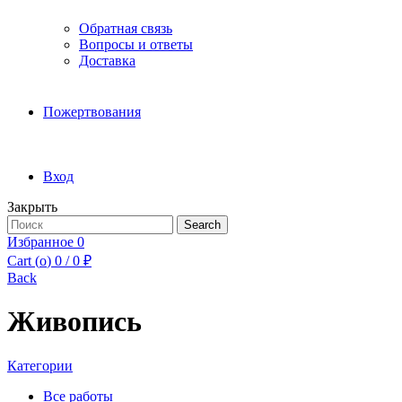
Обратная связь
Вопросы и ответы
Доставка
Пожертвования
Вход
Закрыть
Search
Search
for:
Избранное
0
Cart (
o
)
0
/
0
₽
Back
Живопись
Категории
Все работы