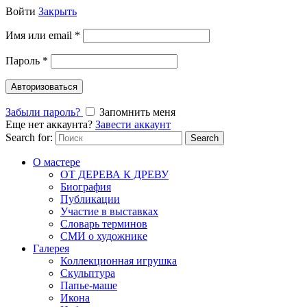
Войти
Закрыть
Имя или email
*
Пароль
*
Авторизоваться
Забыли пароль?
Запомнить меня
Еще нет аккаунта?
Завести аккаунт
Search for:
Search
О мастере
ОТ ДЕРЕВА К ДРЕВУ
Биография
Публикации
Участие в выставках
Словарь терминов
СМИ о художнике
Галерея
Коллекционная игрушка
Скульптура
Папье-маше
Икона