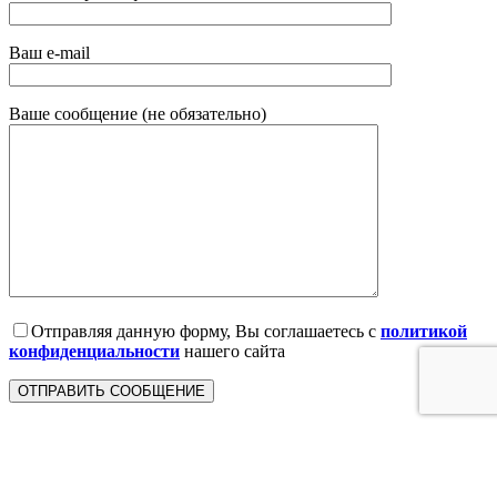
Ваш e-mail
Ваше сообщение (не обязательно)
Отправляя данную форму, Вы соглашаетесь с
политикой
конфиденциальности
нашего сайта
Галерея оставляет за собой право на использование изображения скульптуры
мастера (или другого предмета искусства), приобретённой в галерее, для целей
продвижения, рекламы и маркетинга, включая, но, не ограничиваясь, публикацию
изображения на своём веб-сайте, в социальных сетях, в печатных материалах и в
других маркетинговых материалах.