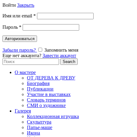
Войти
Закрыть
Имя или email
*
Пароль
*
Авторизоваться
Забыли пароль?
Запомнить меня
Еще нет аккаунта?
Завести аккаунт
Search
Search
for:
О мастере
ОТ ДЕРЕВА К ДРЕВУ
Биография
Публикации
Участие в выставках
Словарь терминов
СМИ о художнике
Галерея
Коллекционная игрушка
Скульптура
Папье-маше
Икона