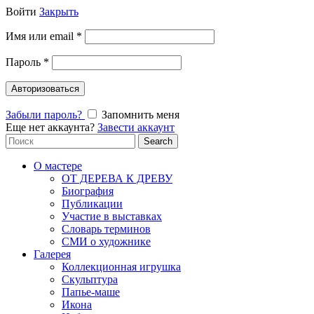
Войти
Закрыть
Имя или email
*
Пароль
*
Авторизоваться
Забыли пароль?
Запомнить меня
Еще нет аккаунта?
Завести аккаунт
Search
Search
for:
О мастере
ОТ ДЕРЕВА К ДРЕВУ
Биография
Публикации
Участие в выставках
Словарь терминов
СМИ о художнике
Галерея
Коллекционная игрушка
Скульптура
Папье-маше
Икона