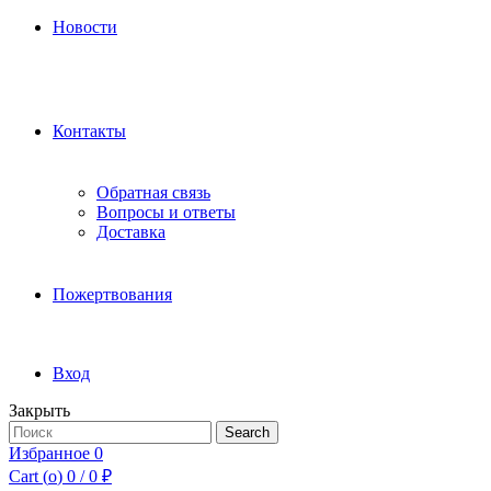
Новости
Контакты
Обратная связь
Вопросы и ответы
Доставка
Пожертвования
Вход
Закрыть
Search
Search
for:
Избранное
0
Cart (
o
)
0
/
0
₽