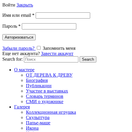
Войти
Закрыть
Имя или email
*
Пароль
*
Авторизоваться
Забыли пароль?
Запомнить меня
Еще нет аккаунта?
Завести аккаунт
Search for:
Search
О мастере
ОТ ДЕРЕВА К ДРЕВУ
Биография
Публикации
Участие в выставках
Словарь терминов
СМИ о художнике
Галерея
Коллекционная игрушка
Скульптура
Папье-маше
Икона