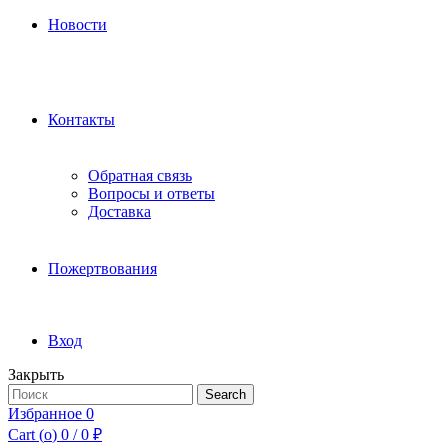
Новости
Контакты
Обратная связь
Вопросы и ответы
Доставка
Пожертвования
Вход
Закрыть
Search
Search
for:
Избранное
0
Cart (
o
)
0
/
0
₽