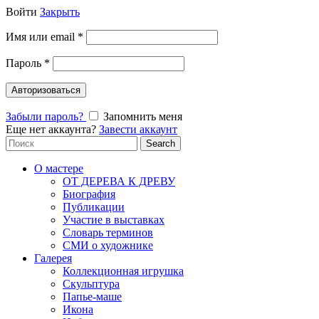
Войти
Закрыть
Имя или email
*
Пароль
*
Авторизоваться
Забыли пароль?
Запомнить меня
Еще нет аккаунта?
Завести аккаунт
Search
Search
for:
О мастере
ОТ ДЕРЕВА К ДРЕВУ
Биография
Публикации
Участие в выставках
Словарь терминов
СМИ о художнике
Галерея
Коллекционная игрушка
Скульптура
Папье-маше
Икона