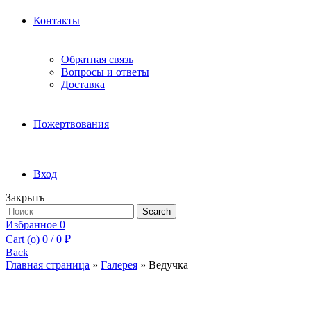
Контакты
Обратная связь
Вопросы и ответы
Доставка
Пожертвования
Вход
Закрыть
Search
Search
for:
Избранное
0
Cart (
o
)
0
/
0
₽
Back
Главная страница
»
Галерея
»
Ведучка