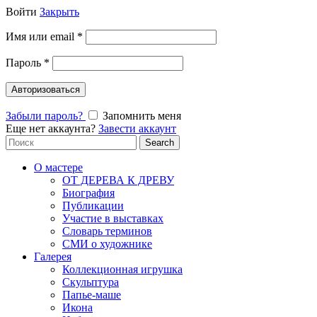
Войти
Закрыть
Имя или email
*
Пароль
*
Авторизоваться
Забыли пароль?
Запомнить меня
Еще нет аккаунта?
Завести аккаунт
Search
Search
for:
О мастере
ОТ ДЕРЕВА К ДРЕВУ
Биография
Публикации
Участие в выставках
Словарь терминов
СМИ о художнике
Галерея
Коллекционная игрушка
Скульптура
Папье-маше
Икона