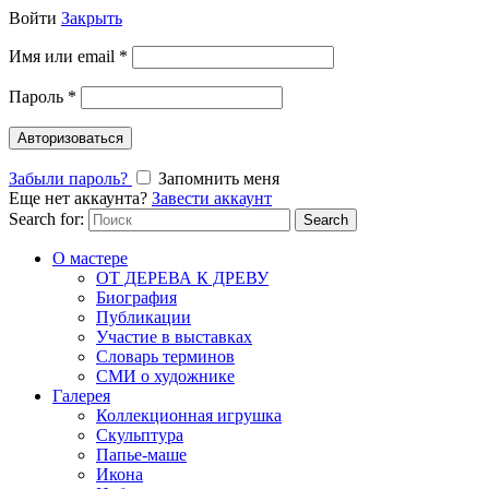
Войти
Закрыть
Имя или email
*
Пароль
*
Авторизоваться
Забыли пароль?
Запомнить меня
Еще нет аккаунта?
Завести аккаунт
Search for:
Search
О мастере
ОТ ДЕРЕВА К ДРЕВУ
Биография
Публикации
Участие в выставках
Словарь терминов
СМИ о художнике
Галерея
Коллекционная игрушка
Скульптура
Папье-маше
Икона