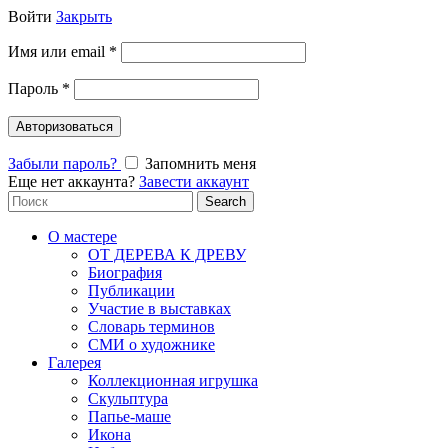
Войти
Закрыть
Имя или email
*
Пароль
*
Авторизоваться
Забыли пароль?
Запомнить меня
Еще нет аккаунта?
Завести аккаунт
Search
Search
for:
О мастере
ОТ ДЕРЕВА К ДРЕВУ
Биография
Публикации
Участие в выставках
Словарь терминов
СМИ о художнике
Галерея
Коллекционная игрушка
Скульптура
Папье-маше
Икона