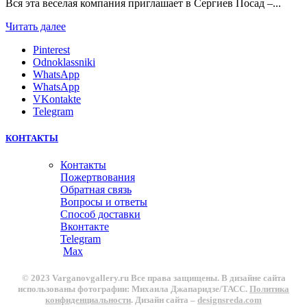
Вся эта веселая компания приглашает в Сергиев Посад –...
Читать далее
Pinterest
Odnoklassniki
WhatsApp
WhatsApp
VKontakte
Telegram
КОНТАКТЫ
Контакты
Пожертвования
Обратная связь
Вопросы и ответы
Способ доставки
Вконтакте
Telegram
Max
© 2023 Varganovgallery.ru Все права защищены. В дизайне сайта
использованы фотографии: Михаила Джапаридзе/ТАСС.
Политика
конфиденциальности
. Дизайн сайта –
designsreda.com