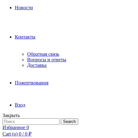
Новости
Контакты
Обратная связь
Вопросы и ответы
Доставка
Пожертвования
Вход
Закрыть
Search
Search
for:
Избранное
0
Cart (
o
)
0
/
0
₽