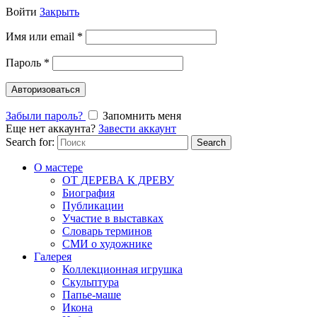
Войти
Закрыть
Имя или email
*
Пароль
*
Авторизоваться
Забыли пароль?
Запомнить меня
Еще нет аккаунта?
Завести аккаунт
Search for:
Search
О мастере
ОТ ДЕРЕВА К ДРЕВУ
Биография
Публикации
Участие в выставках
Словарь терминов
СМИ о художнике
Галерея
Коллекционная игрушка
Скульптура
Папье-маше
Икона