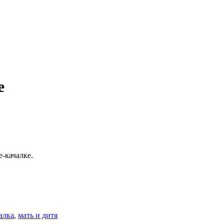
е
­качалке.
алка
,
мать и дитя