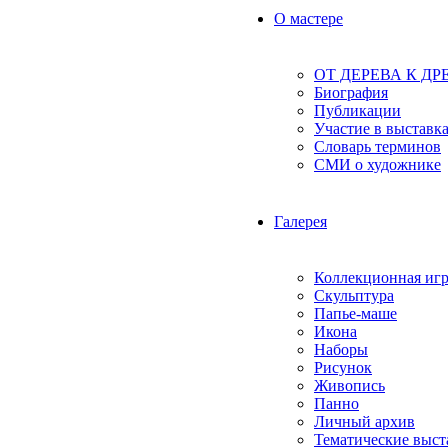
О мастере
ОТ ДЕРЕВА К ДР
Биография
Публикации
Участие в выставк
Словарь терминов
СМИ о художнике
Галерея
Коллекционная иг
Скульптура
Папье-маше
Икона
Наборы
Рисунок
Живопись
Панно
Личный архив
Тематические выст