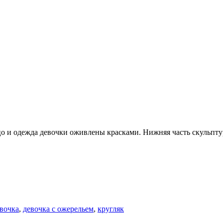
цо и одежда девочки оживлены красками. Нижняя часть скульпт
вочка
,
девочка с ожерельем
,
кругляк