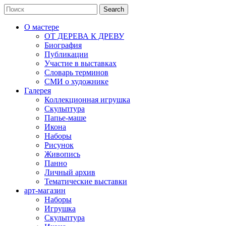
Search
Search
for:
О мастере
ОТ ДЕРЕВА К ДРЕВУ
Биография
Публикации
Участие в выставках
Словарь терминов
СМИ о художнике
Галерея
Коллекционная игрушка
Скульптура
Папье-маше
Икона
Наборы
Рисунок
Живопись
Панно
Личный архив
Тематические выставки
арт-магазин
Наборы
Игрушка
Скульптура