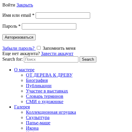
Войти
Закрыть
Имя или email
*
Пароль
*
Авторизоваться
Забыли пароль?
Запомнить меня
Еще нет аккаунта?
Завести аккаунт
Search for:
Search
О мастере
ОТ ДЕРЕВА К ДРЕВУ
Биография
Публикации
Участие в выставках
Словарь терминов
СМИ о художнике
Галерея
Коллекционная игрушка
Скульптура
Папье-маше
Икона