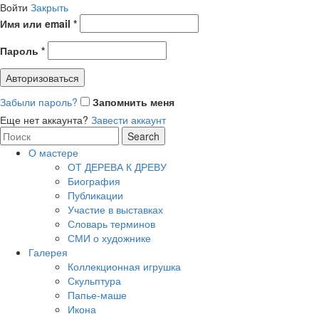
Войти
Закрыть
Имя или email
*
Пароль
*
Авторизоваться
Забыли пароль?
Запомнить меня
Еще нет аккаунта?
Завести аккаунт
Search
Search
for:
О мастере
ОТ ДЕРЕВА К ДРЕВУ
Биография
Публикации
Участие в выставках
Словарь терминов
СМИ о художнике
Галерея
Коллекционная игрушка
Скульптура
Папье-маше
Икона