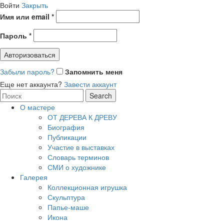
Войти
Закрыть
Имя или email
*
Пароль
*
Авторизоваться
Забыли пароль?
Запомнить меня
Еще нет аккаунта?
Завести аккаунт
Search
Search
for:
О мастере
ОТ ДЕРЕВА К ДРЕВУ
Биография
Публикации
Участие в выставках
Словарь терминов
СМИ о художнике
Галерея
Коллекционная игрушка
Скульптура
Папье-маше
Икона