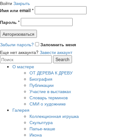
Войти
Закрыть
Имя или email
*
Пароль
*
Авторизоваться
Забыли пароль?
Запомнить меня
Еще нет аккаунта?
Завести аккаунт
Search
Search
for:
О мастере
ОТ ДЕРЕВА К ДРЕВУ
Биография
Публикации
Участие в выставках
Словарь терминов
СМИ о художнике
Галерея
Коллекционная игрушка
Скульптура
Папье-маше
Икона