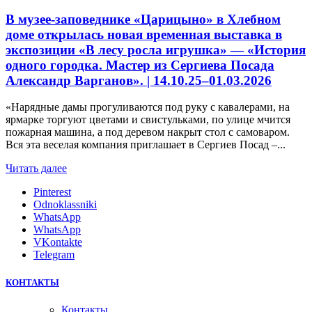
В музее-заповеднике «Царицыно» в Хлебном
доме открылась новая временная выставка в
экспозиции «В лесу росла игрушка» — «История
одного городка. Мастер из Сергиева Посада
Александр Варганов». | 14.10.25–01.03.2026
«Нарядные дамы прогуливаются под руку с кавалерами, на
ярмарке торгуют цветами и свистульками, по улице мчится
пожарная машина, а под деревом накрыт стол с самоваром.
Вся эта веселая компания приглашает в Сергиев Посад –...
Читать далее
Pinterest
Odnoklassniki
WhatsApp
WhatsApp
VKontakte
Telegram
КОНТАКТЫ
Контакты