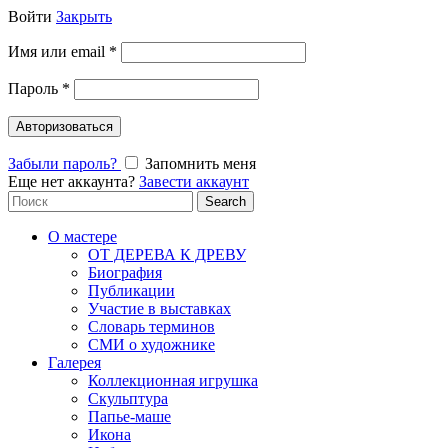
Войти
Закрыть
Имя или email
*
Пароль
*
Авторизоваться
Забыли пароль?
Запомнить меня
Еще нет аккаунта?
Завести аккаунт
Search
Search
for:
О мастере
ОТ ДЕРЕВА К ДРЕВУ
Биография
Публикации
Участие в выставках
Словарь терминов
СМИ о художнике
Галерея
Коллекционная игрушка
Скульптура
Папье-маше
Икона