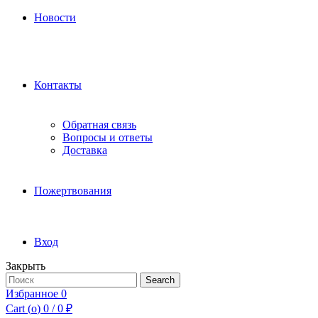
Новости
Контакты
Обратная связь
Вопросы и ответы
Доставка
Пожертвования
Вход
Закрыть
Search
Search
for:
Избранное
0
Cart (
o
)
0
/
0
₽