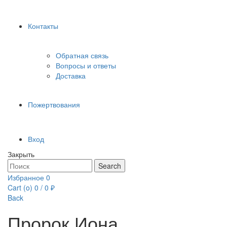
Контакты
Обратная связь
Вопросы и ответы
Доставка
Пожертвования
Вход
Закрыть
Search
Search
for:
Избранное
0
Cart (
o
)
0
/
0
₽
Back
Пророк Иона