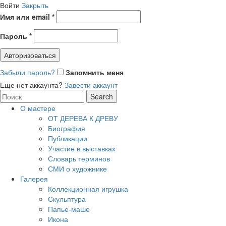
Войти
Закрыть
Имя или email
*
Пароль
*
Авторизоваться
Забыли пароль?
Запомнить меня
Еще нет аккаунта?
Завести аккаунт
Search
Search
for:
О мастере
ОТ ДЕРЕВА К ДРЕВУ
Биография
Публикации
Участие в выставках
Словарь терминов
СМИ о художнике
Галерея
Коллекционная игрушка
Скульптура
Папье-маше
Икона