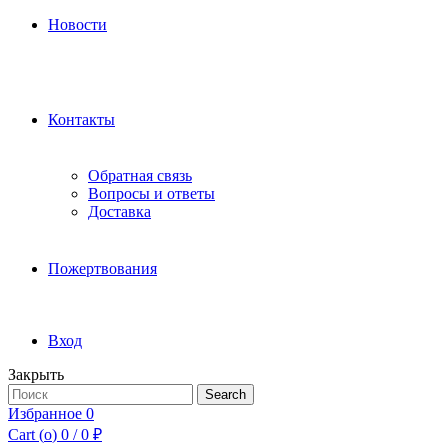
Новости
Контакты
Обратная связь
Вопросы и ответы
Доставка
Пожертвования
Вход
Закрыть
Search
Search
for:
Избранное
0
Cart (
o
)
0
/
0
₽