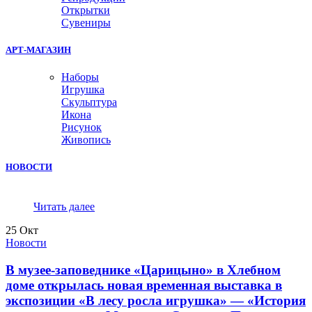
Открытки
Сувениры
АРТ-МАГАЗИН
Наборы
Игрушка
Скульптура
Икона
Рисунок
Живопись
НОВОСТИ
Читать далее
25
Окт
Новости
В музее-заповеднике «Царицыно» в Хлебном
доме открылась новая временная выставка в
экспозиции «В лесу росла игрушка» — «История