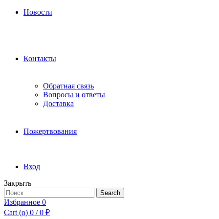
Новости
Контакты
Обратная связь
Вопросы и ответы
Доставка
Пожертвования
Вход
Закрыть
Search
Search
for:
Избранное
0
Cart (
o
)
0
/
0
₽