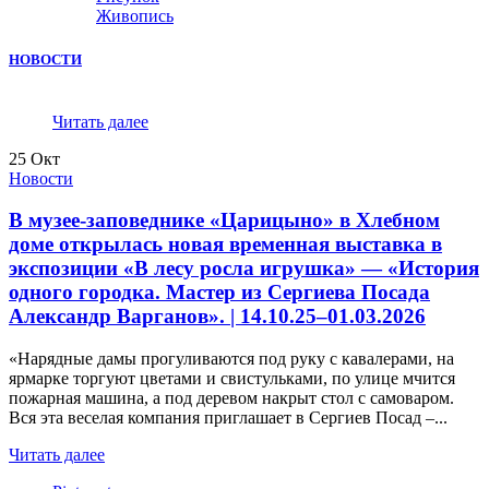
Живопись
НОВОСТИ
Читать далее
25
Окт
Новости
В музее-заповеднике «Царицыно» в Хлебном
доме открылась новая временная выставка в
экспозиции «В лесу росла игрушка» — «История
одного городка. Мастер из Сергиева Посада
Александр Варганов». | 14.10.25–01.03.2026
«Нарядные дамы прогуливаются под руку с кавалерами, на
ярмарке торгуют цветами и свистульками, по улице мчится
пожарная машина, а под деревом накрыт стол с самоваром.
Вся эта веселая компания приглашает в Сергиев Посад –...
Читать далее