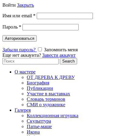
Войти
Закрыть
Имя или email
*
Пароль
*
Авторизоваться
Забыли пароль?
Запомнить меня
Еще нет аккаунта?
Завести аккаунт
Search
Search
for:
О мастере
ОТ ДЕРЕВА К ДРЕВУ
Биография
Публикации
Участие в выставках
Словарь терминов
СМИ о художнике
Галерея
Коллекционная игрушка
Скульптура
Папье-маше
Икона