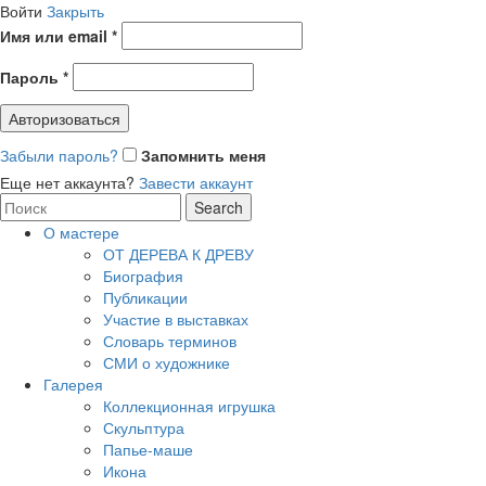
Войти
Закрыть
Имя или email
*
Пароль
*
Авторизоваться
Забыли пароль?
Запомнить меня
Еще нет аккаунта?
Завести аккаунт
Search
Search
for:
О мастере
ОТ ДЕРЕВА К ДРЕВУ
Биография
Публикации
Участие в выставках
Словарь терминов
СМИ о художнике
Галерея
Коллекционная игрушка
Скульптура
Папье-маше
Икона