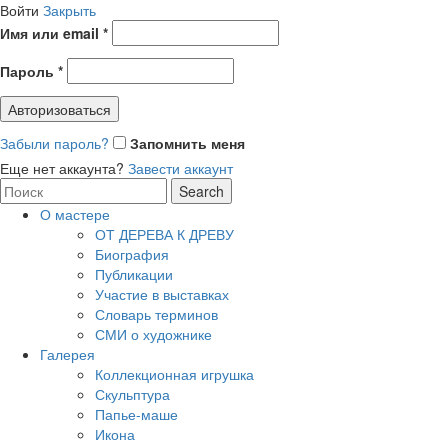
Войти
Закрыть
Имя или email
*
Пароль
*
Авторизоваться
Забыли пароль?
Запомнить меня
Еще нет аккаунта?
Завести аккаунт
Search
Search
for:
О мастере
ОТ ДЕРЕВА К ДРЕВУ
Биография
Публикации
Участие в выставках
Словарь терминов
СМИ о художнике
Галерея
Коллекционная игрушка
Скульптура
Папье-маше
Икона