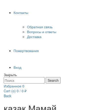
Контакты
Обратная связь
Вопросы и ответы
Доставка
Пожертвования
Вход
Закрыть
Search
Search
for:
Избранное
0
Cart (
o
)
0
/
0
₽
Back
казак Мамай