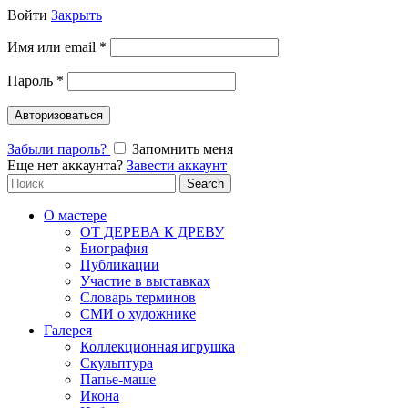
Войти
Закрыть
Имя или email
*
Пароль
*
Авторизоваться
Забыли пароль?
Запомнить меня
Еще нет аккаунта?
Завести аккаунт
Search
Search
for:
О мастере
ОТ ДЕРЕВА К ДРЕВУ
Биография
Публикации
Участие в выставках
Словарь терминов
СМИ о художнике
Галерея
Коллекционная игрушка
Скульптура
Папье-маше
Икона