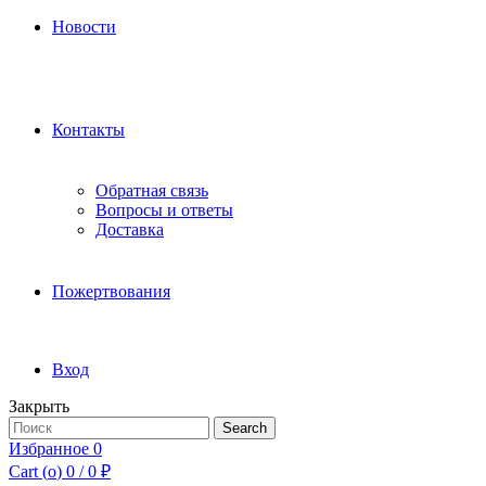
Новости
Контакты
Обратная связь
Вопросы и ответы
Доставка
Пожертвования
Вход
Закрыть
Search
Search
for:
Избранное
0
Cart (
o
)
0
/
0
₽