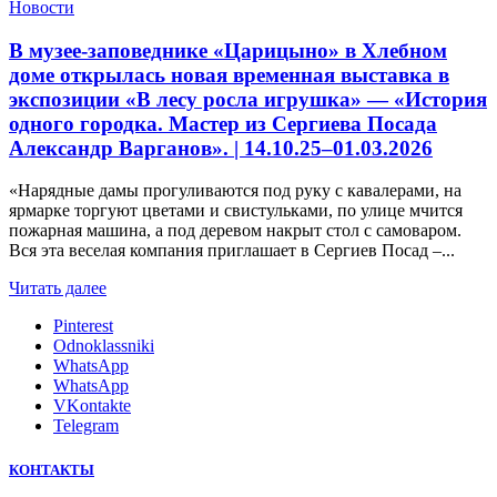
Новости
В музее-заповеднике «Царицыно» в Хлебном
доме открылась новая временная выставка в
экспозиции «В лесу росла игрушка» — «История
одного городка. Мастер из Сергиева Посада
Александр Варганов». | 14.10.25–01.03.2026
«Нарядные дамы прогуливаются под руку с кавалерами, на
ярмарке торгуют цветами и свистульками, по улице мчится
пожарная машина, а под деревом накрыт стол с самоваром.
Вся эта веселая компания приглашает в Сергиев Посад –...
Читать далее
Pinterest
Odnoklassniki
WhatsApp
WhatsApp
VKontakte
Telegram
КОНТАКТЫ