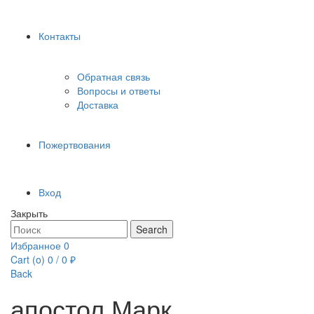
Контакты
Обратная связь
Вопросы и ответы
Доставка
Пожертвования
Вход
Закрыть
Search
Search
for:
Избранное
0
Cart (
o
)
0
/
0
₽
Back
апостол Марк