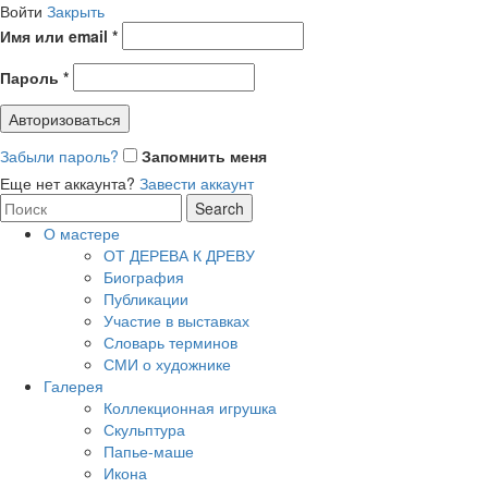
Войти
Закрыть
Имя или email
*
Пароль
*
Авторизоваться
Забыли пароль?
Запомнить меня
Еще нет аккаунта?
Завести аккаунт
Search
Search
for:
О мастере
ОТ ДЕРЕВА К ДРЕВУ
Биография
Публикации
Участие в выставках
Словарь терминов
СМИ о художнике
Галерея
Коллекционная игрушка
Скульптура
Папье-маше
Икона