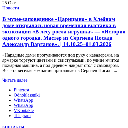
25
Окт
Новости
В музее-заповеднике «Царицыно» в Хлебном
доме открылась новая временная выставка в
экспозиции «В лесу росла игрушка» — «История
одного городка. Мастер из Сергиева Посада
Александр Варганов». | 14.10.25–01.03.2026
«Нарядные дамы прогуливаются под руку с кавалерами, на
ярмарке торгуют цветами и свистульками, по улице мчится
пожарная машина, а под деревом накрыт стол с самоваром.
Вся эта веселая компания приглашает в Сергиев Посад –...
Читать далее
Pinterest
Odnoklassniki
WhatsApp
WhatsApp
VKontakte
Telegram
КОНТАКТЫ