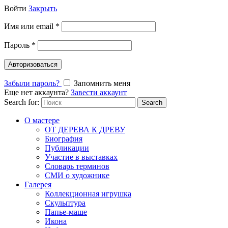
Войти
Закрыть
Имя или email
*
Пароль
*
Авторизоваться
Забыли пароль?
Запомнить меня
Еще нет аккаунта?
Завести аккаунт
Search for:
Search
О мастере
ОТ ДЕРЕВА К ДРЕВУ
Биография
Публикации
Участие в выставках
Словарь терминов
СМИ о художнике
Галерея
Коллекционная игрушка
Скульптура
Папье-маше
Икона