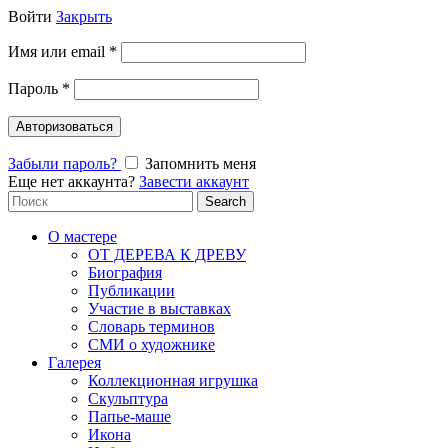
Войти
Закрыть
Имя или email
*
Пароль
*
Авторизоваться
Забыли пароль?
Запомнить меня
Еще нет аккаунта?
Завести аккаунт
Search
Search
for:
О мастере
ОТ ДЕРЕВА К ДРЕВУ
Биография
Публикации
Участие в выставках
Словарь терминов
СМИ о художнике
Галерея
Коллекционная игрушка
Скульптура
Папье-маше
Икона