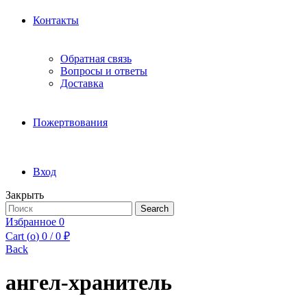
Контакты
Обратная связь
Вопросы и ответы
Доставка
Пожертвования
Вход
Закрыть
Search
Search
for:
Избранное
0
Cart (
o
)
0
/
0
₽
Back
ангел-хранитель