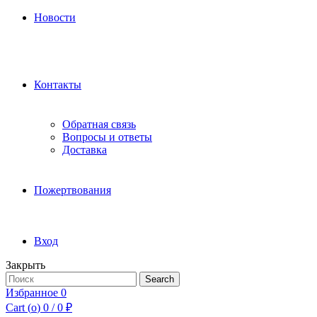
Новости
Контакты
Обратная связь
Вопросы и ответы
Доставка
Пожертвования
Вход
Закрыть
Search
Search
for:
Избранное
0
Cart (
o
)
0
/
0
₽