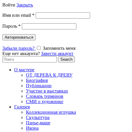
Войти
Закрыть
Имя или email
*
Пароль
*
Авторизоваться
Забыли пароль?
Запомнить меня
Еще нет аккаунта?
Завести аккаунт
Search
Search
for:
О мастере
ОТ ДЕРЕВА К ДРЕВУ
Биография
Публикации
Участие в выставках
Словарь терминов
СМИ о художнике
Галерея
Коллекционная игрушка
Скульптура
Папье-маше
Икона