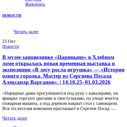
Живопись
НОВОСТИ
Читать далее
25
Окт
Новости
В музее-заповеднике «Царицыно» в Хлебном
доме открылась новая временная выставка в
экспозиции «В лесу росла игрушка» — «История
одного городка. Мастер из Сергиева Посада
Александр Варганов». | 14.10.25–01.03.2026
«Нарядные дамы прогуливаются под руку с кавалерами, на
ярмарке торгуют цветами и свистульками, по улице мчится
пожарная машина, а под деревом накрыт стол с самоваром.
Вся эта веселая компания приглашает в Сергиев Посад –...
Читать далее