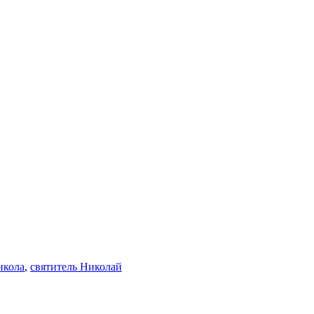
икола
,
святитель Николай