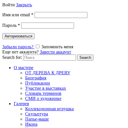
Войти
Закрыть
Имя или email
*
Пароль
*
Авторизоваться
Забыли пароль?
Запомнить меня
Еще нет аккаунта?
Завести аккаунт
Search for:
Search
О мастере
ОТ ДЕРЕВА К ДРЕВУ
Биография
Публикации
Участие в выставках
Словарь терминов
СМИ о художнике
Галерея
Коллекционная игрушка
Скульптура
Папье-маше
Икона