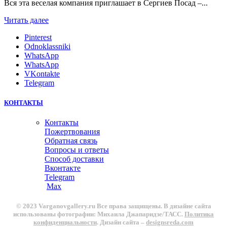
Вся эта веселая компания приглашает в Сергиев Посад –...
Читать далее
Pinterest
Odnoklassniki
WhatsApp
WhatsApp
VKontakte
Telegram
КОНТАКТЫ
Контакты
Пожертвования
Обратная связь
Вопросы и ответы
Способ доставки
Вконтакте
Telegram
Max
© 2023 Varganovgallery.ru Все права защищены. В дизайне сайта
использованы фотографии: Михаила Джапаридзе/ТАСС.
Политика
конфиденциальности
. Дизайн сайта –
designsreda.com