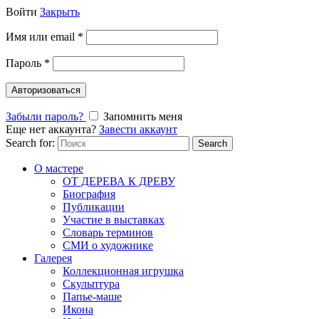
Войти
Закрыть
Имя или email
*
Пароль
*
Авторизоваться
Забыли пароль?
Запомнить меня
Еще нет аккаунта?
Завести аккаунт
Search for:
Search
О мастере
ОТ ДЕРЕВА К ДРЕВУ
Биография
Публикации
Участие в выставках
Словарь терминов
СМИ о художнике
Галерея
Коллекционная игрушка
Скульптура
Папье-маше
Икона