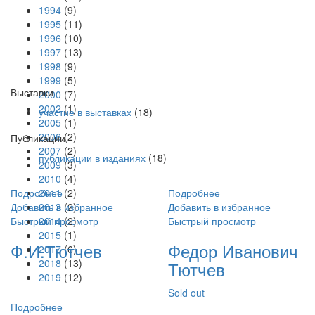
1994
(9)
1995
(11)
1996
(10)
1997
(13)
1998
(9)
1999
(5)
Выставки
2000
(7)
2002
(1)
участие в выставках
(18)
2005
(1)
2006
(2)
Публикации
2007
(2)
публикации в изданиях
(18)
2009
(3)
2010
(4)
Подробнее
2011
(2)
Подробнее
Добавить в избранное
2013
(2)
Добавить в избранное
Быстрый просмотр
2014
(2)
Быстрый просмотр
2015
(1)
Ф.И.Тютчев
Федор Иванович
2017
(6)
2018
(13)
Тютчев
2019
(12)
Sold out
Подробнее