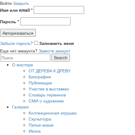
Войти
Закрыть
Имя или email
*
Пароль
*
Авторизоваться
Забыли пароль?
Запомнить меня
Еще нет аккаунта?
Завести аккаунт
Search
Search
for:
О мастере
ОТ ДЕРЕВА К ДРЕВУ
Биография
Публикации
Участие в выставках
Словарь терминов
СМИ о художнике
Галерея
Коллекционная игрушка
Скульптура
Папье-маше
Икона