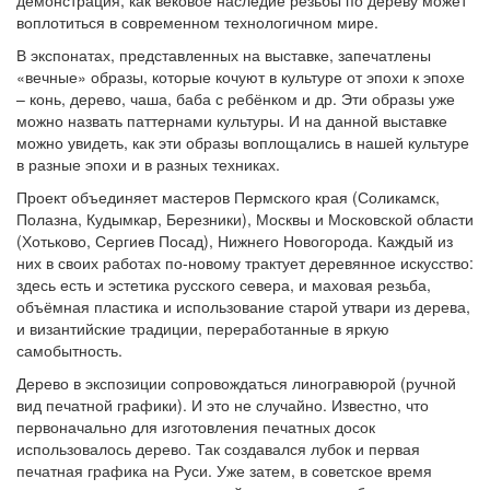
демонстрация, как вековое наследие резьбы по дереву может
воплотиться в современном технологичном мире.
В экспонатах, представленных на выставке, запечатлены
«вечные» образы, которые кочуют в культуре от эпохи к эпохе
– конь, дерево, чаша, баба с ребёнком и др. Эти образы уже
можно назвать паттернами культуры. И на данной выставке
можно увидеть, как эти образы воплощались в нашей культуре
в разные эпохи и в разных техниках.
Проект объединяет мастеров Пермского края (Соликамск,
Полазна, Кудымкар, Березники), Москвы и Московской области
(Хотьково, Сергиев Посад), Нижнего Новогорода. Каждый из
них в своих работах по-новому трактует деревянное искусство:
здесь есть и эстетика русского севера, и маховая резьба,
объёмная пластика и использование старой утвари из дерева,
и византийские традиции, переработанные в яркую
самобытность.
Дерево в экспозиции сопровождаться линогравюрой (ручной
вид печатной графики). И это не случайно. Известно, что
первоначально для изготовления печатных досок
использовалось дерево. Так создавался лубок и первая
печатная графика на Руси. Уже затем, в советское время