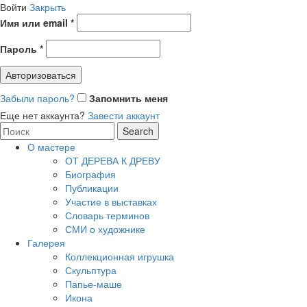
Войти
Закрыть
Имя или email
*
Пароль
*
Авторизоваться
Забыли пароль?
Запомнить меня
Еще нет аккаунта?
Завести аккаунт
Search
Search
for:
О мастере
ОТ ДЕРЕВА К ДРЕВУ
Биография
Публикации
Участие в выставках
Словарь терминов
СМИ о художнике
Галерея
Коллекционная игрушка
Скульптура
Папье-маше
Икона