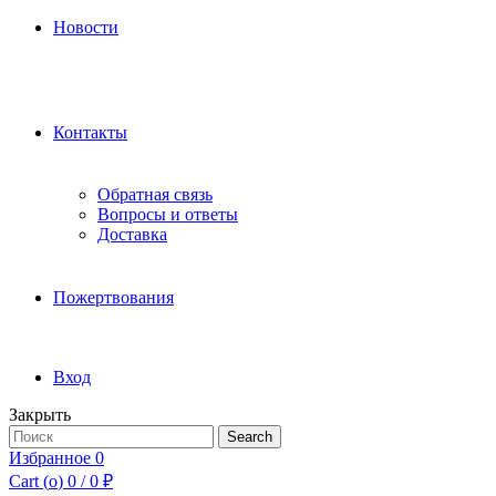
Новости
Контакты
Обратная связь
Вопросы и ответы
Доставка
Пожертвования
Вход
Закрыть
Search
Search
for:
Избранное
0
Cart (
o
)
0
/
0
₽