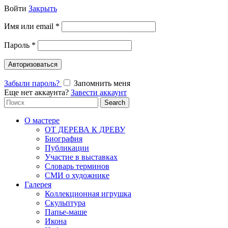
Войти
Закрыть
Имя или email
*
Пароль
*
Авторизоваться
Забыли пароль?
Запомнить меня
Еще нет аккаунта?
Завести аккаунт
Search
Search
for:
О мастере
ОТ ДЕРЕВА К ДРЕВУ
Биография
Публикации
Участие в выставках
Словарь терминов
СМИ о художнике
Галерея
Коллекционная игрушка
Скульптура
Папье-маше
Икона