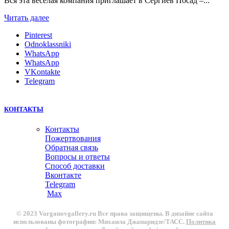
Вся эта веселая компания приглашает в Сергиев Посад –...
Читать далее
Pinterest
Odnoklassniki
WhatsApp
WhatsApp
VKontakte
Telegram
КОНТАКТЫ
Контакты
Пожертвования
Обратная связь
Вопросы и ответы
Способ доставки
Вконтакте
Telegram
Max
© 2023 Varganovgallery.ru Все права защищены. В дизайне сайта
использованы фотографии: Михаила Джапаридзе/ТАСС.
Политика