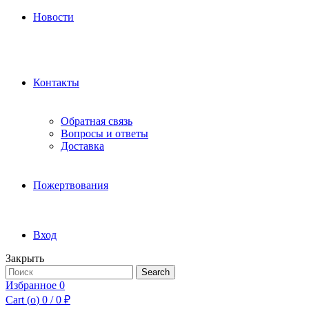
Новости
Контакты
Обратная связь
Вопросы и ответы
Доставка
Пожертвования
Вход
Закрыть
Search
Search
for:
Избранное
0
Cart (
o
)
0
/
0
₽