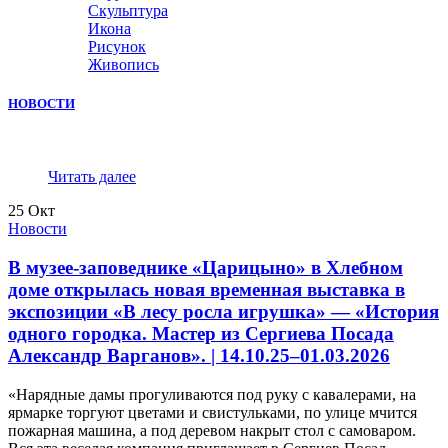
Скульптура
Икона
Рисунок
Живопись
НОВОСТИ
Читать далее
25
Окт
Новости
В музее-заповеднике «Царицыно» в Хлебном
доме открылась новая временная выставка в
экспозиции «В лесу росла игрушка» — «История
одного городка. Мастер из Сергиева Посада
Александр Варганов». | 14.10.25–01.03.2026
«Нарядные дамы прогуливаются под руку с кавалерами, на
ярмарке торгуют цветами и свистульками, по улице мчится
пожарная машина, а под деревом накрыт стол с самоваром.