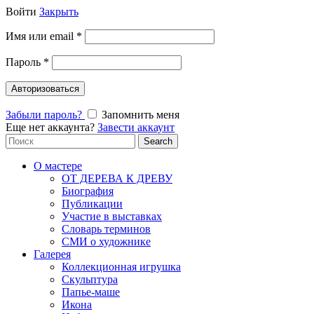
Войти
Закрыть
Имя или email
*
Пароль
*
Авторизоваться
Забыли пароль?
Запомнить меня
Еще нет аккаунта?
Завести аккаунт
Search
Search
for:
О мастере
ОТ ДЕРЕВА К ДРЕВУ
Биография
Публикации
Участие в выставках
Словарь терминов
СМИ о художнике
Галерея
Коллекционная игрушка
Скульптура
Папье-маше
Икона