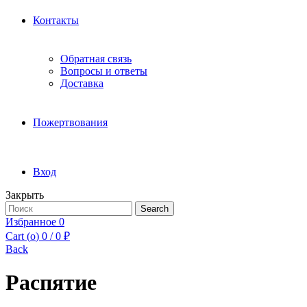
Контакты
Обратная связь
Вопросы и ответы
Доставка
Пожертвования
Вход
Закрыть
Search
Search
for:
Избранное
0
Cart (
o
)
0
/
0
₽
Back
Распятие