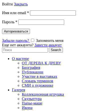
Войти
Закрыть
Имя или email
*
Пароль
*
Авторизоваться
Забыли пароль?
Запомнить меня
Еще нет аккаунта?
Завести аккаунт
Search
Search
for:
О мастере
ОТ ДЕРЕВА К ДРЕВУ
Биография
Публикации
Участие в выставках
Словарь терминов
СМИ о художнике
Галерея
Коллекционная игрушка
Скульптура
Папье-маше
Икона