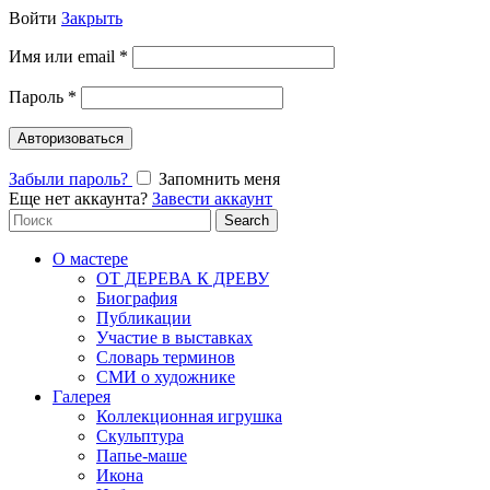
Войти
Закрыть
Имя или email
*
Пароль
*
Авторизоваться
Забыли пароль?
Запомнить меня
Еще нет аккаунта?
Завести аккаунт
Search
Search
for:
О мастере
ОТ ДЕРЕВА К ДРЕВУ
Биография
Публикации
Участие в выставках
Словарь терминов
СМИ о художнике
Галерея
Коллекционная игрушка
Скульптура
Папье-маше
Икона