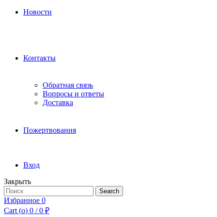
Новости
Контакты
Обратная связь
Вопросы и ответы
Доставка
Пожертвования
Вход
Закрыть
Search
Search
for:
Избранное
0
Cart (
o
)
0
/
0
₽