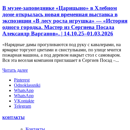
В музее-заповеднике «Царицыно» в Хлебном
доме открылась новая временная выставка в
экспозиции «В лесу росла игрушка» — «История
одного городка. Мастер из Сергиева Посада
Александр Варганов». | 14.10.25–01.03.2026
«Нарядные дамы прогуливаются под руку с кавалерами, на
ярмарке торгуют цветами и свистульками, по улице мчится
пожарная машина, а под деревом накрыт стол с самоваром.
Вся эта веселая компания приглашает в Сергиев Посад –...
Читать далее
Pinterest
Odnoklassniki
WhatsApp
WhatsApp
VKontakte
Telegram
КОНТАКТЫ
Контакты